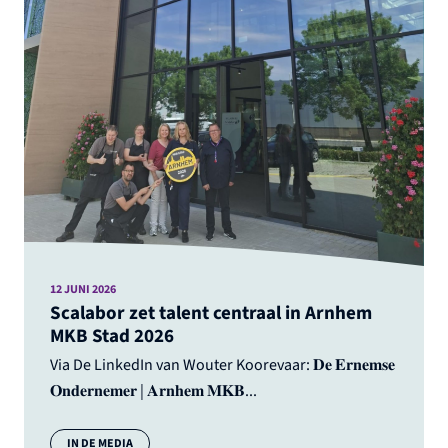
12 JUNI 2026
Scalabor zet talent centraal in Arnhem
MKB Stad 2026
Via De LinkedIn van Wouter Koorevaar: 𝐃𝐞 𝐄𝐫𝐧𝐞𝐦𝐬𝐞
𝐎𝐧𝐝𝐞𝐫𝐧𝐞𝐦𝐞𝐫 | 𝐀𝐫𝐧𝐡𝐞𝐦 𝐌𝐊𝐁...
Categorie:
IN DE MEDIA