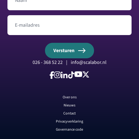
Naam
E-mailadres
Versturen
026 - 368 52 22
|
info@scalabor.nl
Volg ons op Facebook
Volg ons op Instagram
Volg ons op LinkedIn
Volg ons op TikTok
Volg ons op YouTube
Volg ons op X
Over ons
Nieuws
Contact
Privacyverklaring
Governance code