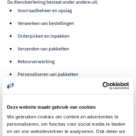
De dienstverlening bestaat onder andere uit:
Voorraadbeheer en opslag
Verwerken van bestellingen
Orderpicken en inpakken
Verzenden van pakketten
Retourverwerking
Personaliseren van pakketten
Waarom kiezen voor e-
fulfilment?
Deze website maakt gebruik van cookies
We gebruiken cookies om content en advertenties te
Met e-fulfilment hoeft u zich geen zorgen te maken over uw
personaliseren, om functies voor social media te bieden
logistiek. U profiteert van:
en om ons websiteverkeer te analyseren. Ook delen we