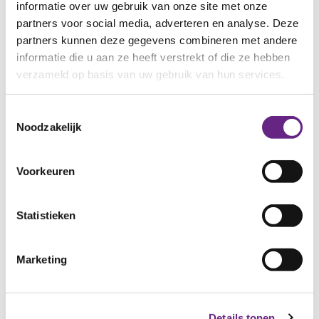
Meer tijd voor uw onderneming
informatie over uw gebruik van onze site met onze
partners voor social media, adverteren en analyse. Deze
Een logistiek proces op maat
partners kunnen deze gegevens combineren met andere
informatie die u aan ze heeft verstrekt of die ze hebben
Persoonlijke service
verzameld op basis van uw gebruik van hun services.
Scherpe tarieven
Toestemmingsselectie
Snelle verzending
Noodzakelijk
Verwerking van grote en kleine aantallen
Voorkeuren
Verzending binnen Nederland en Europa
Duurzame bezorging met zero-emissievoertuigen
Statistieken
waar mogelijk
Marketing
Ook kunt u uw pakketten laten personaliseren met
bijvoorbeeld handgeschreven kaartjes,
cadeauverpakkingen, sleeves, stickers of extra
Details tonen