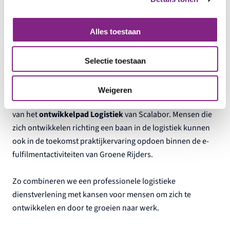
inpakmateriaal.
Alles toestaan
Ontwikkelkansen blijven
bestaan
Selectie toestaan
De overname betekent niet dat de samenwerking met
Weigeren
Scalabor stopt. Integendeel. E-fulfilment blijft onderdeel
van het
ontwikkelpad Logistiek
van Scalabor. Mensen die
zich ontwikkelen richting een baan in de logistiek kunnen
ook in de toekomst praktijkervaring opdoen binnen de e-
fulfilmentactiviteiten van Groene Rijders.
Zo combineren we een professionele logistieke
dienstverlening met kansen voor mensen om zich te
ontwikkelen en door te groeien naar werk.