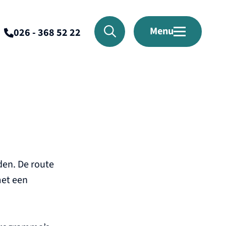
Menu
026 - 368 52 22
den. De route
met een