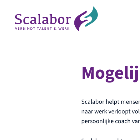
Mogeli
Naar de inhoud
Scalabor helpt mensen
naar werk verloopt vo
persoonlijke coach van