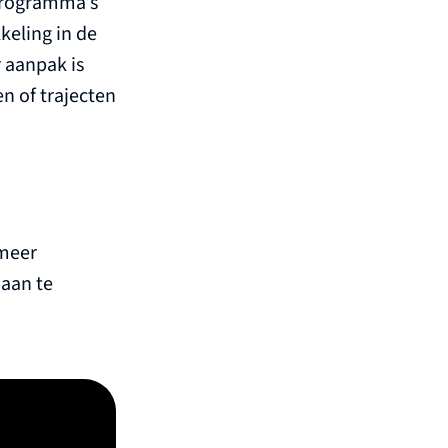
programma’s
keling in de
r aanpak is
n of trajecten
 meer
aan te