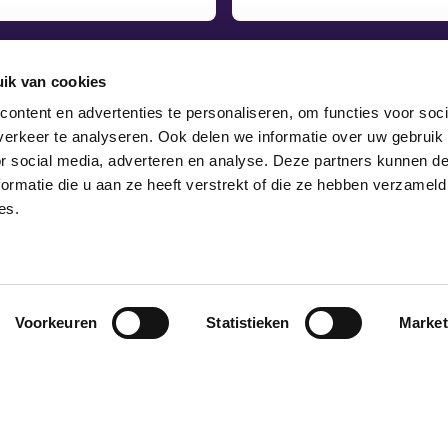
Versturen
ik van cookies
ontent en advertenties te personaliseren, om functies voor soci
026 - 368 52 22
|
info@scalabor.nl
erkeer te analyseren. Ook delen we informatie over uw gebruik
or social media, adverteren en analyse. Deze partners kunnen 
Volg ons op Facebook
Volg ons op Instagram
Volg ons op LinkedIn
Volg ons op TikTok
Volg ons op YouTube
Volg ons op X
ormatie die u aan ze heeft verstrekt of die ze hebben verzameld
es.
Over ons
Nieuws
Contact
Privacyverklaring
Governance code
Voorkeuren
Statistieken
Market