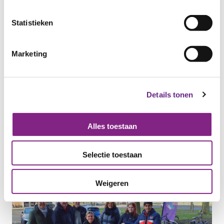
Statistieken
31 MAART 2025
Marketing
‘Onder Marcel Hielkema werd lelijk
eendje een mooie zwaan’
De Gelderlander, editie Arnhem besteedde op 28
Details tonen
maart jl. ook aandacht aan...
Categorie:
IN DE MEDIA
Alles toestaan
Selectie toestaan
Weigeren