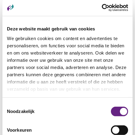
Deze website maakt gebruik van cookies
We gebruiken cookies om content en advertenties te
29 NOVEMBER 2025
personaliseren, om functies voor social media te bieden
‘Miljoenen Nederlanders hebben deze in
hun schuur staan’, maar één ding weten
en om ons websiteverkeer te analyseren. Ook delen we
ze niet: en Marcouch weet wel wat hij
informatie over uw gebruik van onze site met onze
ermee moet
partners voor social media, adverteren en analyse. Deze
partners kunnen deze gegevens combineren met andere
Bron: De Gelderlander, Achmed Majid 29 november
informatie die u aan ze heeft verstrekt of die ze hebben
2025, 17:52 Foto’s: Rolf Hensel...
verzameld op basis van uw gebruik van hun services.
Categorie:
IN DE MEDIA
Toestemmingsselectie
Noodzakelijk
Voorkeuren