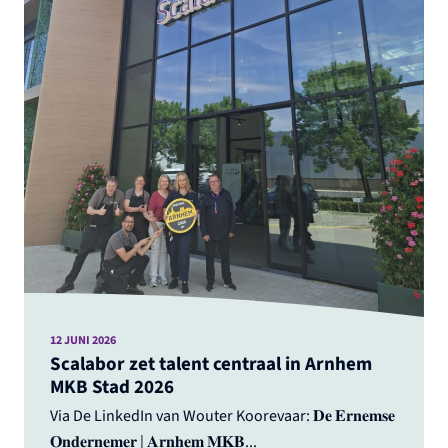
12 JUNI 2026
Scalabor zet talent centraal in Arnhem
MKB Stad 2026
Via De LinkedIn van Wouter Koorevaar: 𝐃𝐞 𝐄𝐫𝐧𝐞𝐦𝐬𝐞
𝐎𝐧𝐝𝐞𝐫𝐧𝐞𝐦𝐞𝐫 | 𝐀𝐫𝐧𝐡𝐞𝐦 𝐌𝐊𝐁...