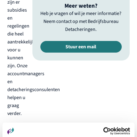
zijn er
Meer weten?
subsidies
Heb je vragen of wil je meer informatie?
en
Neem contact op met Bedrijfsbureau
regelingen
Detacheringen.
die heel
aantrekkelijk
Stuur een mail
voor u
kunnen
zijn. Onze
accountmanagers
en
detacheringsconsulenten
helpen u
graag
verder.