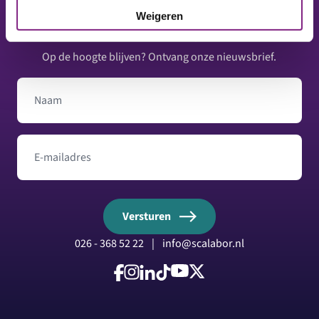
Footer
Weigeren
Op de hoogte blijven? Ontvang onze nieuwsbrief.
Naam
E-mailadres
Versturen
026 - 368 52 22
|
info@scalabor.nl
Volg ons op Facebook
Volg ons op Instagram
Volg ons op LinkedIn
Volg ons op TikTok
Volg ons op YouTube
Volg ons op X