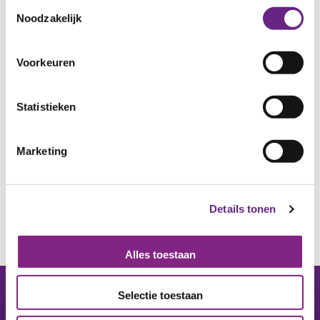
Toestemmingsselectie
voor staan; het verbinden van talent & werk.
Noodzakelijk
Bekijk hier de film:
Voorkeuren
Statistieken
Marketing
Details tonen
Alles toestaan
Selectie toestaan