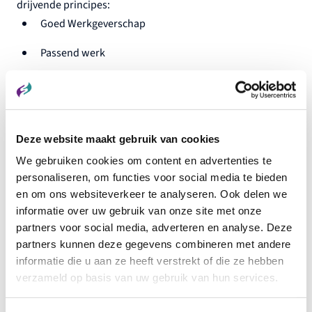
drijvende principes:
Goed Werkgeverschap
Passend werk
Gezonde financiën
Voor de komende jaren hebben wij een positieve en op
Deze website maakt gebruik van cookies
groei gerichte ambitie om daadwerkelijk een bijdrage te
We gebruiken cookies om content en advertenties te
leveren aan maatschappelijke vraagstukken op het gebied
personaliseren, om functies voor social media te bieden
van arbeid in relatie tot inclusie. Daarin zoeken we altijd de
en om ons websiteverkeer te analyseren. Ook delen we
samenwerking met andere partijen om te komen tot
informatie over uw gebruik van onze site met onze
oplossingen die werken.
partners voor social media, adverteren en analyse. Deze
partners kunnen deze gegevens combineren met andere
Het Scalabor verhaal
informatie die u aan ze heeft verstrekt of die ze hebben
Met trots presenteren wij onze eigen Scalabor-film!
Hierin
verzameld op basis van uw gebruik van hun services.
vertellen
Alfred, Wim, Ronny, Harry en Gerrit-Jan
over hun
weg naar passend werk. Want dat is waar wij bij Scalabor