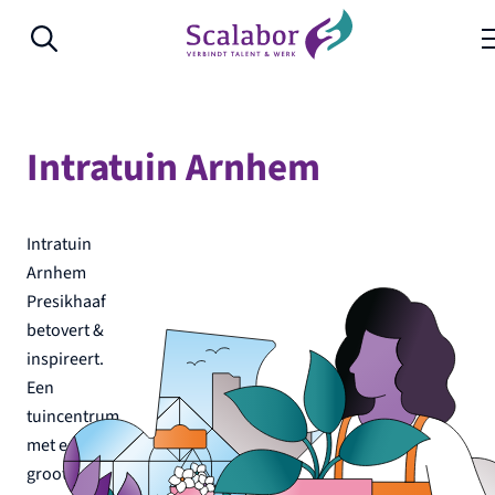
Naar de inhoud
Intratuin Arnhem
Intratuin
Arnhem
Presikhaaf
betovert &
inspireert.
Een
tuincentrum
met een
groot