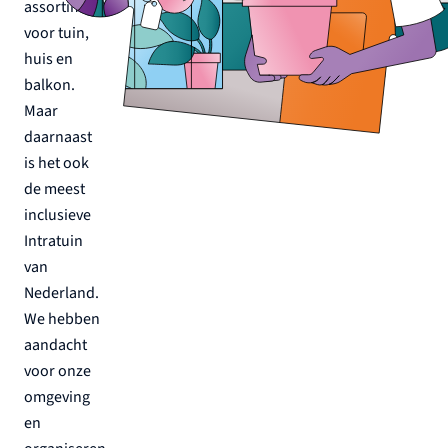
assortiment
voor tuin,
huis en
balkon.
Maar
daarnaast
is het ook
de meest
inclusieve
Intratuin
van
Nederland.
We hebben
aandacht
voor onze
omgeving
en