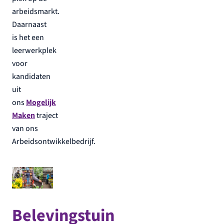
arbeidsmarkt.
Daarnaast
is het een
leerwerkplek
voor
kandidaten
uit
ons
Mogelijk
Maken
traject
van ons
Arbeidsontwikkelbedrijf.
Belevingstuin