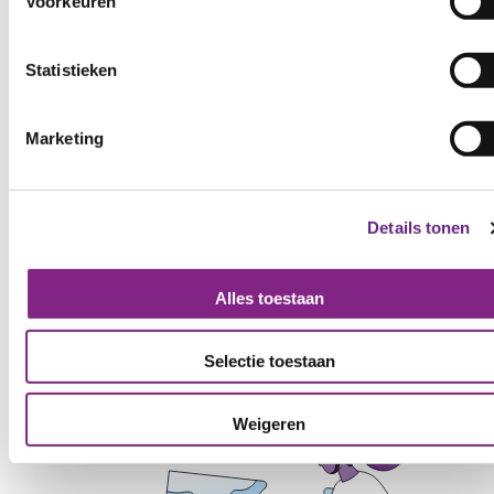
Voorkeuren
Statistieken
Marketing
Details tonen
Werkbrigade Arnhem
Alles toestaan
Selectie toestaan
Weigeren