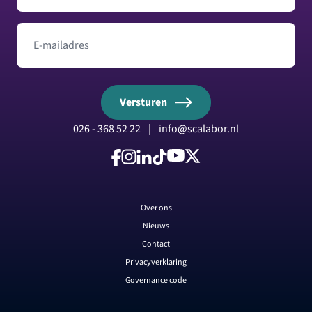
E-mailadres
Versturen
026 - 368 52 22
|
info@scalabor.nl
Volg ons op Facebook
Volg ons op Instagram
Volg ons op LinkedIn
Volg ons op TikTok
Volg ons op YouTube
Volg ons op X
Over ons
Nieuws
Contact
Privacyverklaring
Governance code