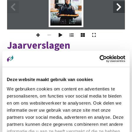
Jaarverslagen
Jaarverslag 2025
Scalabor Jaarverslag 2024
Deze website maakt gebruik van cookies
2023 Inclusie als oplossing voor arbeidsmarktkrapte
We gebruiken cookies om content en advertenties te
en bestaanszekerheid
personaliseren, om functies voor social media te bieden
2022 Scalabor Inclusie als oplossing voor een krappe
en om ons websiteverkeer te analyseren. Ook delen we
informatie over uw gebruik van onze site met onze
arbeidsmarkt!
partners voor social media, adverteren en analyse. Deze
2021 Scalabor vertrouwen in de toekomst
partners kunnen deze gegevens combineren met andere
informatie die u aan ze heeft verstrekt of die ze hebben