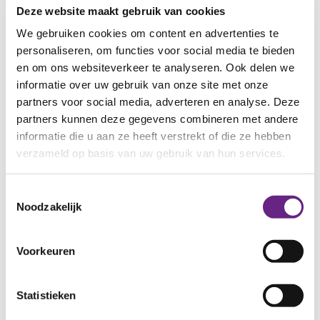
Deze website maakt gebruik van cookies
We gebruiken cookies om content en advertenties te
personaliseren, om functies voor social media te bieden
en om ons websiteverkeer te analyseren. Ook delen we
informatie over uw gebruik van onze site met onze
partners voor social media, adverteren en analyse. Deze
partners kunnen deze gegevens combineren met andere
informatie die u aan ze heeft verstrekt of die ze hebben
verzameld op basis van uw gebruik van hun services.
Toestemmingsselectie
Noodzakelijk
13 JULI 2026
Cover artikel Scalabor Kijk op Arnhem
Voorkeuren
Nijmegen
Binnen tweeënhalf jaar van plannen maken,
Statistieken
ontwerpen, overleggen naar bouwen en