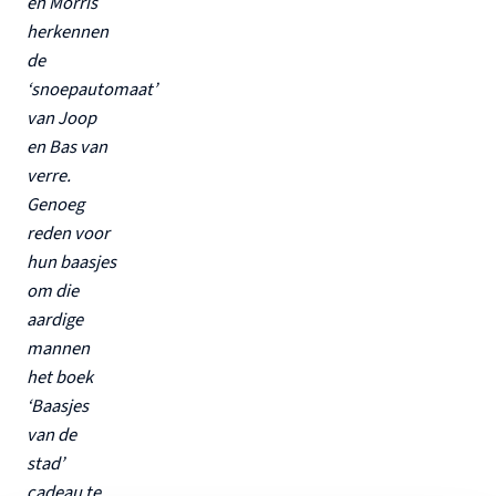
en Morris
herkennen
de
‘snoepautomaat’
van Joop
en Bas van
verre.
Genoeg
reden voor
hun baasjes
om die
aardige
mannen
het boek
‘Baasjes
van de
stad’
cadeau te