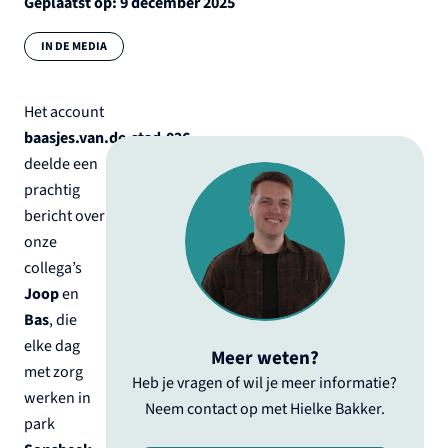
Geplaatst op:
9 december 2025
Categorie:
IN DE MEDIA
Het account
baasjes.van.de.stad.026
deelde een
prachtig
bericht over
onze
collega’s
Joop
en
Bas
, die
elke dag
Meer weten?
met zorg
Heb je vragen of wil je meer informatie?
werken in
Neem contact op met Hielke Bakker.
park