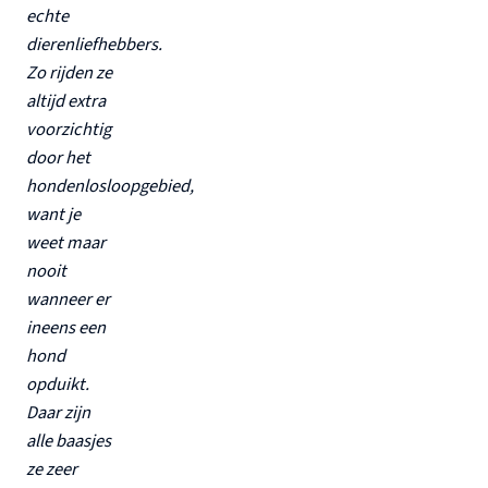
echte
dierenliefhebbers.
Zo rijden ze
altijd extra
voorzichtig
door het
hondenlosloopgebied,
want je
weet maar
nooit
wanneer er
ineens een
hond
opduikt.
Daar zijn
alle baasjes
ze zeer