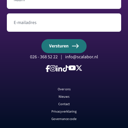
E-mailadres
Versturen
026 - 368 52 22
|
info@scalabor.nl
Volg ons op Facebook
Volg ons op Instagram
Volg ons op LinkedIn
Volg ons op TikTok
Volg ons op YouTube
Volg ons op X
Over ons
Nieuws
Contact
Privacyverklaring
Governance code