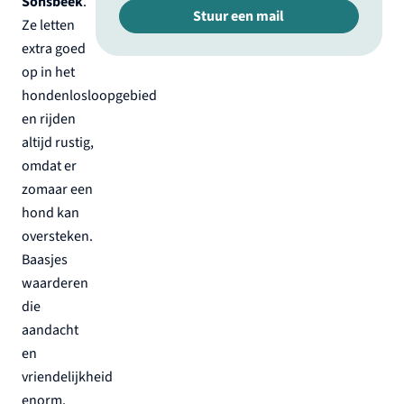
Sonsbeek
.
Stuur een mail
Ze letten
extra goed
op in het
hondenlosloopgebied
en rijden
altijd rustig,
omdat er
zomaar een
hond kan
oversteken.
Baasjes
waarderen
die
aandacht
en
vriendelijkheid
enorm.