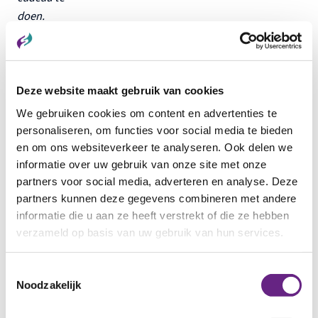
doen.
Vonden ze
hartstikke
leuk. Nu
kunnen
Deze website maakt gebruik van cookies
Joop en
We gebruiken cookies om content en advertenties te
Bas méér
personaliseren, om functies voor social media te bieden
lezen over
en om ons websiteverkeer te analyseren. Ook delen we
die twee
informatie over uw gebruik van onze site met onze
trouwe
partners voor social media, adverteren en analyse. Deze
partners kunnen deze gegevens combineren met andere
snoepers,
informatie die u aan ze heeft verstrekt of die ze hebben
want ze
verzameld op basis van uw gebruik van hun services.
staan er
allebei met
Toestemmingsselectie
prachtige
Noodzakelijk
anekdotes
in.