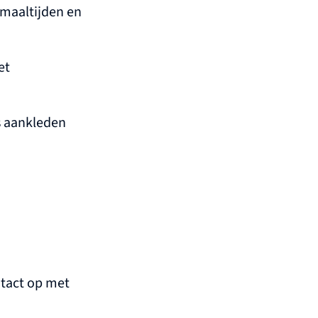
j maaltijden en
et
s aankleden
ntact op met