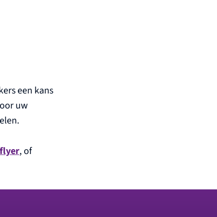
kers een kans
voor uw
elen.
flyer
, of