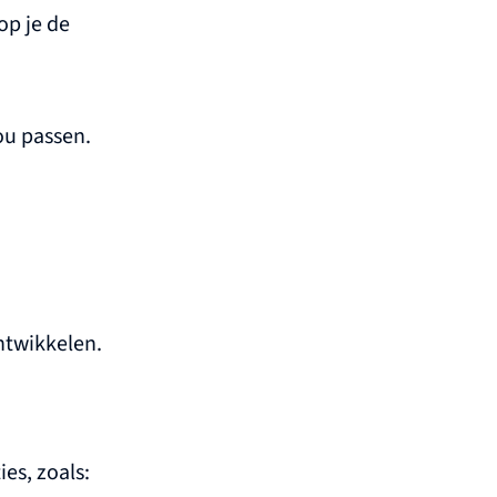
op je de
ou passen.
ontwikkelen.
es, zoals: