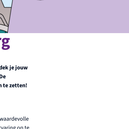
rg
tdek je jouw
 De
 te zetten!
 waardevolle
rvaring op te