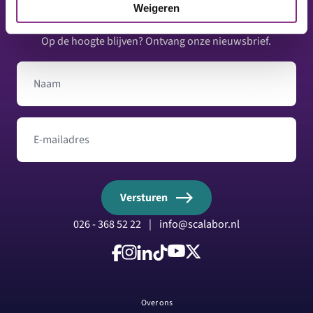
Weigeren
Op de hoogte blijven? Ontvang onze nieuwsbrief.
Naam
E-mailadres
Versturen
026 - 368 52 22
|
info@scalabor.nl
Volg ons op Facebook
Volg ons op Instagram
Volg ons op LinkedIn
Volg ons op TikTok
Volg ons op YouTube
Volg ons op X
Over ons