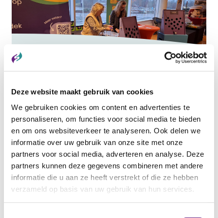
19 FEBRUARI 2026
Stage- en Banenfestival in het
GelreDome: kansen voor jongeren uit
VSO, PRO en Entreeonderwijs
Deze website maakt gebruik van cookies
Tijdens de derde editie van het Stage- en
We gebruiken cookies om content en advertenties te
Banenfestival in het GelreDome...
personaliseren, om functies voor social media te bieden
en om ons websiteverkeer te analyseren. Ook delen we
Categorie:
informatie over uw gebruik van onze site met onze
NIEUW BESCHUT
partners voor social media, adverteren en analyse. Deze
partners kunnen deze gegevens combineren met andere
informatie die u aan ze heeft verstrekt of die ze hebben
verzameld op basis van uw gebruik van hun services.
Toestemmingsselectie