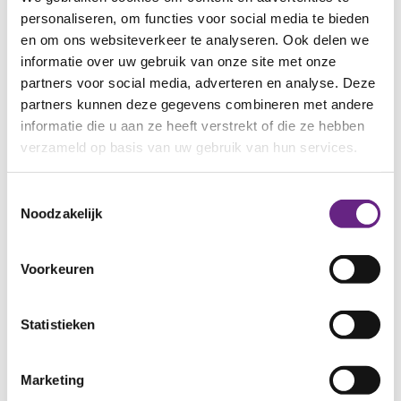
duurzame resultaten bereiken.”
personaliseren, om functies voor social media te bieden
en om ons websiteverkeer te analyseren. Ook delen we
informatie over uw gebruik van onze site met onze
partners voor social media, adverteren en analyse. Deze
De Raad van Commissarissen spreekt daarnaast haar
partners kunnen deze gegevens combineren met andere
waardering uit voor Ronald Leushuis, die de afgelopen
informatie die u aan ze heeft verstrekt of die ze hebben
periode als interim directeur-bestuurder leiding heeft
verzameld op basis van uw gebruik van hun services.
gegeven aan de organisatie. “Wij danken Ronald voor zijn
inzet, betrokkenheid en de stabiliteit die hij heeft geboden
Toestemmingsselectie
tijdens de overgangsperiode,” aldus Paula van den Bosch.
Noodzakelijk
Meer nieuws
Voorkeuren
Statistieken
Marketing