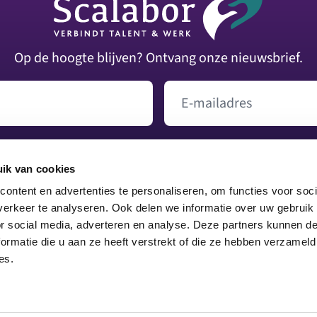
Op de hoogte blijven? Ontvang onze nieuwsbrief.
E-mailadres
Versturen
ik van cookies
ontent en advertenties te personaliseren, om functies voor soci
026 - 368 52 22
|
info@scalabor.nl
erkeer te analyseren. Ook delen we informatie over uw gebruik
or social media, adverteren en analyse. Deze partners kunnen 
Volg ons op Facebook
Volg ons op Instagram
Volg ons op LinkedIn
Volg ons op TikTok
Volg ons op YouTube
Volg ons op X
ormatie die u aan ze heeft verstrekt of die ze hebben verzameld
es.