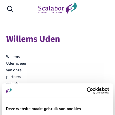
Naar de inhoud
Willems Uden
Willems
Uden is een
van onze
partners
voor de
nieuwbouw
van ons
pand aan
Deze website maakt gebruik van cookies
de