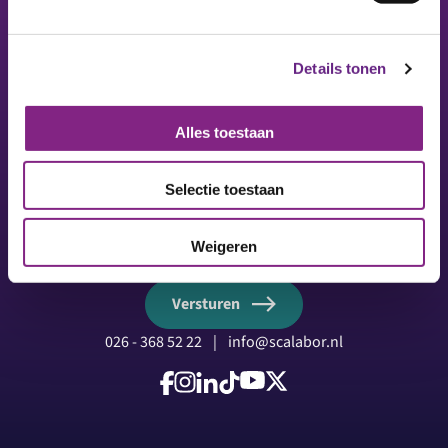
Footer
Details tonen
Op de hoogte blijven? Ontvang onze nieuwsbrief.
Alles toestaan
Naam
Selectie toestaan
E-mailadres
Weigeren
Versturen
026 - 368 52 22
|
info@scalabor.nl
Volg ons op Facebook
Volg ons op Instagram
Volg ons op LinkedIn
Volg ons op TikTok
Volg ons op YouTube
Volg ons op X