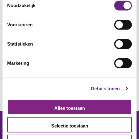
Driepoortenweg
Noodzakelijk
wordt bijna
dagelijks
snoep
Voorkeuren
ingepakt/
Statistieken
Overige partners
Marketing
Details tonen
Alles toestaan
Selectie toestaan