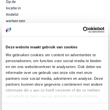
Op de
locatie in
Andelst
werken een
aantal van
onze
collega’s en
helpen daar
Deze website maakt gebruik van cookies
mee bij het
We gebruiken cookies om content en advertenties te
inpakken
personaliseren, om functies voor social media te bieden
van snoep.
en om ons websiteverkeer te analyseren. Ook delen we
Maar ook
informatie over uw gebruik van onze site met onze
op onze
partners voor social media, adverteren en analyse. Deze
geconditioneerde
partners kunnen deze gegevens combineren met andere
informatie die u aan ze heeft verstrekt of die ze hebben
afdeling
verzameld op basis van uw gebruik van hun services.
handverpakken
op de
Toestemmingsselectie