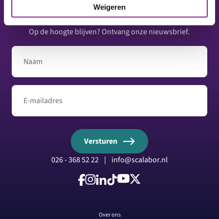
Footer
Weigeren
Op de hoogte blijven? Ontvang onze nieuwsbrief.
Naam
E-mailadres
Versturen
026 - 368 52 22
|
info@scalabor.nl
Volg ons op Facebook
Volg ons op Instagram
Volg ons op LinkedIn
Volg ons op TikTok
Volg ons op YouTube
Volg ons op X
Over ons