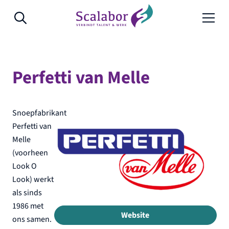
Naar de inhoud
Perfetti van Melle
Snoepfabrikant
Perfetti van
Melle
(voorheen
Look O
Look) werkt
als sinds
1986 met
Website
ons samen.