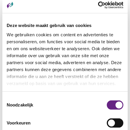
onder de
Participatiewet
organiseert.
Deze website maakt gebruik van cookies
Gispen en
We gebruiken cookies om content en advertenties te
personaliseren, om functies voor social media te bieden
Presikhaaf
en om ons websiteverkeer te analyseren. Ook delen we
Schoolmeubelen
informatie over uw gebruik van onze site met onze
gaan samen
partners voor social media, adverteren en analyse. Deze
verder
partners kunnen deze gegevens combineren met andere
onder de
informatie die u aan ze heeft verstrekt of die ze hebben
naam
verzameld op basis van uw gebruik van hun services.
Gispen.
Door de
Toestemmingsselectie
duurzame
Noodzakelijk
en sociale
krachten te
Voorkeuren
bundelen