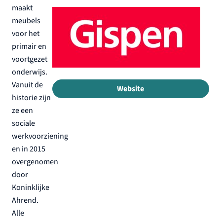
maakt
meubels
voor het
primair en
voortgezet
onderwijs.
Vanuit de
Website
historie zijn
ze een
sociale
werkvoorziening
en in 2015
overgenomen
door
Koninklijke
Ahrend.
Alle