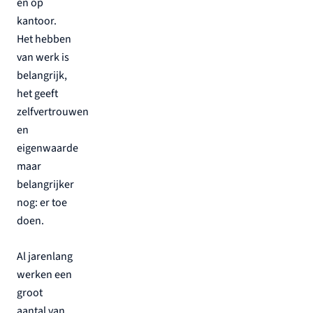
en op
kantoor.
Het hebben
van werk is
belangrijk,
het geeft
zelfvertrouwen
en
eigenwaarde
maar
belangrijker
nog: er toe
doen.
Al jarenlang
werken een
groot
aantal van