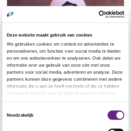
Deze website maakt gebruik van cookies
We gebruiken cookies om content en advertenties te
personaliseren, om functies voor social media te bieden
en om ons websiteverkeer te analyseren. Ook delen we
informatie over uw gebruik van onze site met onze
13 MEI 2026
partners voor social media, adverteren en analyse. Deze
Maak kennis met Samar
partners kunnen deze gegevens combineren met andere
Samar Alkhaled is een krachtige en vastberaden
informatie die u aan ze heeft verstrekt of die ze hebben
vrouw met een indrukwekkend verhaal....
verzameld op basis van uw gebruik van hun services.
Categorie:
ANDERSTALIGEN
Toestemmingsselectie
Noodzakelijk