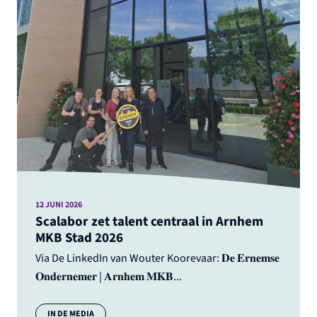
12 JUNI 2026
Scalabor zet talent centraal in Arnhem
MKB Stad 2026
Via De LinkedIn van Wouter Koorevaar: 𝐃𝐞 𝐄𝐫𝐧𝐞𝐦𝐬𝐞
𝐎𝐧𝐝𝐞𝐫𝐧𝐞𝐦𝐞𝐫 | 𝐀𝐫𝐧𝐡𝐞𝐦 𝐌𝐊𝐁...
Categorie:
IN DE MEDIA