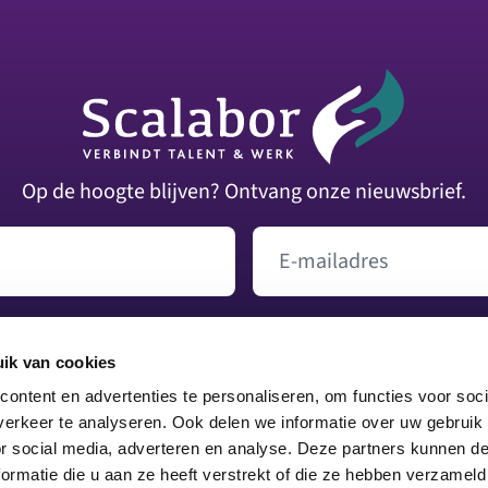
Op de hoogte blijven? Ontvang onze nieuwsbrief.
E-mailadres
Versturen
ik van cookies
ontent en advertenties te personaliseren, om functies voor soci
026 - 368 52 22
|
info@scalabor.nl
erkeer te analyseren. Ook delen we informatie over uw gebruik
or social media, adverteren en analyse. Deze partners kunnen 
Volg ons op Facebook
Volg ons op Instagram
Volg ons op LinkedIn
Volg ons op TikTok
Volg ons op YouTube
Volg ons op X
ormatie die u aan ze heeft verstrekt of die ze hebben verzameld