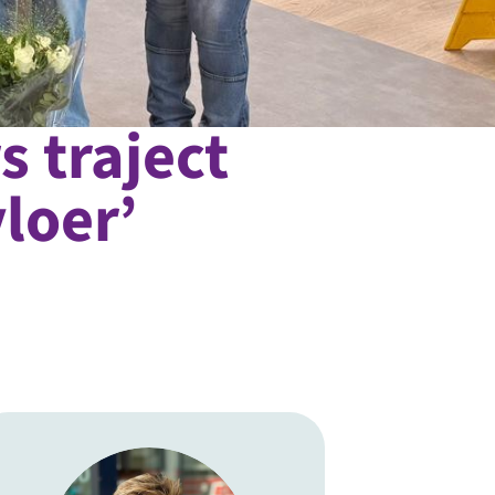
 traject
loer’