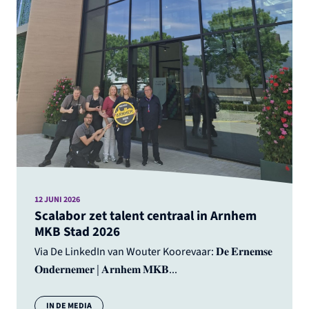
12 JUNI 2026
Scalabor zet talent centraal in Arnhem
MKB Stad 2026
Via De LinkedIn van Wouter Koorevaar: 𝐃𝐞 𝐄𝐫𝐧𝐞𝐦𝐬𝐞
𝐎𝐧𝐝𝐞𝐫𝐧𝐞𝐦𝐞𝐫 | 𝐀𝐫𝐧𝐡𝐞𝐦 𝐌𝐊𝐁...
Categorie:
IN DE MEDIA