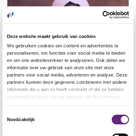
Deze website maakt gebruik van cookies
We gebruiken cookies om content en advertenties te
personaliseren, om functies voor social media te bieden
en om ons websiteverkeer te analyseren. Ook delen we
informatie over uw gebruik van onze site met onze
13 MEI 2026
partners voor social media, adverteren en analyse. Deze
Maak kennis met Samar
partners kunnen deze gegevens combineren met andere
Samar Alkhaled is een krachtige en vastberaden
informatie die u aan ze heeft verstrekt of die ze hebben
vrouw met een indrukwekkend verhaal....
verzameld op basis van uw gebruik van hun services.
Categorie:
ANDERSTALIGEN
Toestemmingsselectie
Noodzakelijk