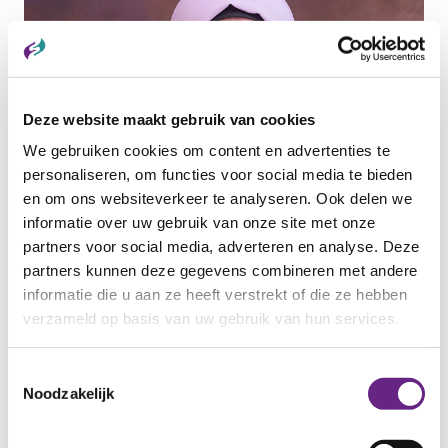
Deze website maakt gebruik van cookies
We gebruiken cookies om content en advertenties te
personaliseren, om functies voor social media te bieden
en om ons websiteverkeer te analyseren. Ook delen we
informatie over uw gebruik van onze site met onze
13 MEI 2026
partners voor social media, adverteren en analyse. Deze
Maak kennis met Samar
partners kunnen deze gegevens combineren met andere
Samar Alkhaled is een krachtige en vastberaden
informatie die u aan ze heeft verstrekt of die ze hebben
vrouw met een indrukwekkend verhaal....
verzameld op basis van uw gebruik van hun services.
Categorie:
ANDERSTALIGEN
Toestemmingsselectie
Noodzakelijk