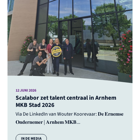
12 JUNI 2026
Scalabor zet talent centraal in Arnhem
MKB Stad 2026
Via De LinkedIn van Wouter Koorevaar: 𝐃𝐞 𝐄𝐫𝐧𝐞𝐦𝐬𝐞
𝐎𝐧𝐝𝐞𝐫𝐧𝐞𝐦𝐞𝐫 | 𝐀𝐫𝐧𝐡𝐞𝐦 𝐌𝐊𝐁...
Categorie:
IN DE MEDIA