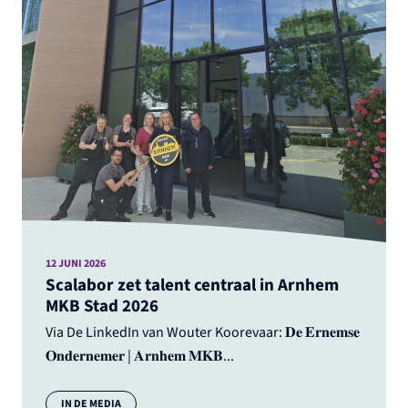
12 JUNI 2026
Scalabor zet talent centraal in Arnhem
MKB Stad 2026
Via De LinkedIn van Wouter Koorevaar: 𝐃𝐞 𝐄𝐫𝐧𝐞𝐦𝐬𝐞
𝐎𝐧𝐝𝐞𝐫𝐧𝐞𝐦𝐞𝐫 | 𝐀𝐫𝐧𝐡𝐞𝐦 𝐌𝐊𝐁...
Categorie:
IN DE MEDIA