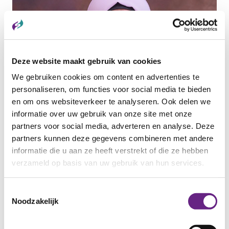
Deze website maakt gebruik van cookies
We gebruiken cookies om content en advertenties te
personaliseren, om functies voor social media te bieden
en om ons websiteverkeer te analyseren. Ook delen we
informatie over uw gebruik van onze site met onze
13 MEI 2026
partners voor social media, adverteren en analyse. Deze
Maak kennis met Samar
partners kunnen deze gegevens combineren met andere
Samar Alkhaled is een krachtige en vastberaden
informatie die u aan ze heeft verstrekt of die ze hebben
vrouw met een indrukwekkend verhaal....
verzameld op basis van uw gebruik van hun services.
Categorie:
ANDERSTALIGEN
Toestemmingsselectie
Noodzakelijk