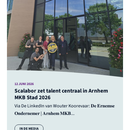
12 JUNI 2026
Scalabor zet talent centraal in Arnhem
MKB Stad 2026
Via De LinkedIn van Wouter Koorevaar: 𝐃𝐞 𝐄𝐫𝐧𝐞𝐦𝐬𝐞
𝐎𝐧𝐝𝐞𝐫𝐧𝐞𝐦𝐞𝐫 | 𝐀𝐫𝐧𝐡𝐞𝐦 𝐌𝐊𝐁...
Categorie:
IN DE MEDIA