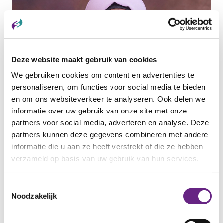
Deze website maakt gebruik van cookies
We gebruiken cookies om content en advertenties te
personaliseren, om functies voor social media te bieden
en om ons websiteverkeer te analyseren. Ook delen we
informatie over uw gebruik van onze site met onze
13 MEI 2026
partners voor social media, adverteren en analyse. Deze
Maak kennis met Samar
partners kunnen deze gegevens combineren met andere
Samar Alkhaled is een krachtige en vastberaden
informatie die u aan ze heeft verstrekt of die ze hebben
vrouw met een indrukwekkend verhaal....
verzameld op basis van uw gebruik van hun services.
Categorie:
ANDERSTALIGEN
Toestemmingsselectie
Noodzakelijk