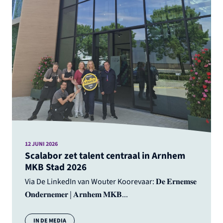
12 JUNI 2026
Scalabor zet talent centraal in Arnhem
MKB Stad 2026
Via De LinkedIn van Wouter Koorevaar: 𝐃𝐞 𝐄𝐫𝐧𝐞𝐦𝐬𝐞
𝐎𝐧𝐝𝐞𝐫𝐧𝐞𝐦𝐞𝐫 | 𝐀𝐫𝐧𝐡𝐞𝐦 𝐌𝐊𝐁...
Categorie:
IN DE MEDIA