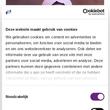
Deze website maakt gebruik van cookies
We gebruiken cookies om content en advertenties te
personaliseren, om functies voor social media te bieden
en om ons websiteverkeer te analyseren. Ook delen we
informatie over uw gebruik van onze site met onze
13 MEI 2026
partners voor social media, adverteren en analyse. Deze
Maak kennis met Samar
partners kunnen deze gegevens combineren met andere
Samar Alkhaled is een krachtige en vastberaden
informatie die u aan ze heeft verstrekt of die ze hebben
vrouw met een indrukwekkend verhaal....
verzameld op basis van uw gebruik van hun services.
Categorie:
ANDERSTALIGEN
Toestemmingsselectie
Noodzakelijk