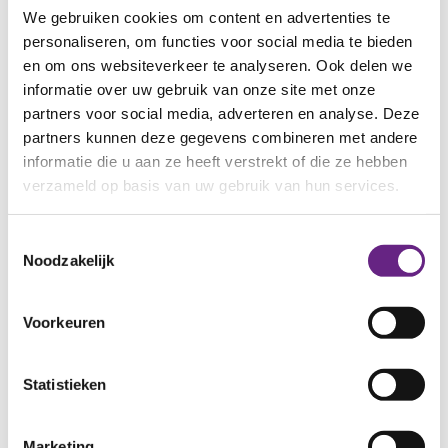
zullen profiteren van deze ervaring, waarbij ze andere
We gebruiken cookies om content en advertenties te
personaliseren, om functies voor social media te bieden
rolmodellen zullen ontmoeten dan ze normaal op straat
en om ons websiteverkeer te analyseren. Ook delen we
tegenkomen. In Arnhem kunnen we dit realiseren doordat
informatie over uw gebruik van onze site met onze
verschillende partijen uit de stad zich hiervoor inzetten. En
partners voor social media, adverteren en analyse. Deze
dit is nog maar het begin! Ik zie talloze andere krachtige
partners kunnen deze gegevens combineren met andere
verbindingen voor me die echt een verschil zullen maken.
informatie die u aan ze heeft verstrekt of die ze hebben
Wij staan in ieder geval volledig achter deze initiatieven.
verzameld op basis van uw gebruik van hun services.
Toestemmingsselectie
Noodzakelijk
Meer nieuws
Voorkeuren
Statistieken
Marketing