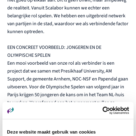
de realiteit. Vanuit Scalabor kunnen we echter een
belangrijke rol spelen. We hebben een uitgebreid netwerk
van partijen in de stad, waardoor we als verbindende factor
kunnen optreden.
EEN CONCREET VOORBEELD: JONGEREN EN DE
OLYMPISCHE SPELEN
Een mooi voorbeeld van onze rol als verbinder is een
project dat we samen met Presikhaaf University, AM
Support, de gemeente Arnhem, NOC-NSF en Papendal gaan
uitvoeren. Voor de Olympische Spelen van volgend jaar in
Parijs krijgen 50 jongeren de kans om in het Team NL-huis
te werken. Voorafgaand aan het evenement zullen ze
verschillende hospitalitycursussen volgen, en na afloop
zullen we hen helpen bij het vinden van vervolgopleidingen
of banen. Juist de jongeren uit de wijken in Arnhem-Oost,
Deze website maakt gebruik van cookies
die deze kans nooit eerder hebben gekregen,