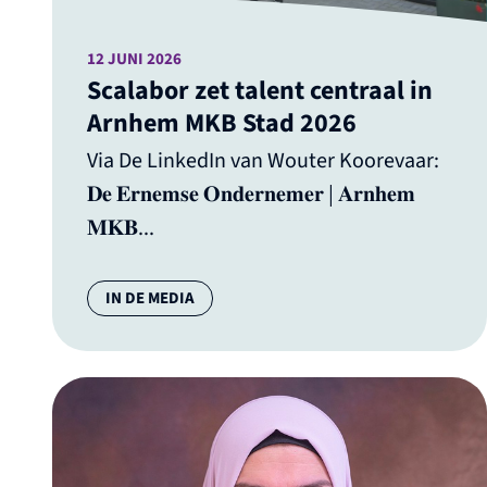
12 JUNI 2026
Scalabor zet talent centraal in
Arnhem MKB Stad 2026
Via De LinkedIn van Wouter Koorevaar:
𝐃𝐞 𝐄𝐫𝐧𝐞𝐦𝐬𝐞 𝐎𝐧𝐝𝐞𝐫𝐧𝐞𝐦𝐞𝐫 | 𝐀𝐫𝐧𝐡𝐞𝐦
𝐌𝐊𝐁...
Categorie:
IN DE MEDIA