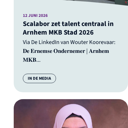
12 JUNI 2026
Scalabor zet talent centraal in
Arnhem MKB Stad 2026
Via De LinkedIn van Wouter Koorevaar:
𝐃𝐞 𝐄𝐫𝐧𝐞𝐦𝐬𝐞 𝐎𝐧𝐝𝐞𝐫𝐧𝐞𝐦𝐞𝐫 | 𝐀𝐫𝐧𝐡𝐞𝐦
𝐌𝐊𝐁...
Categorie:
IN DE MEDIA