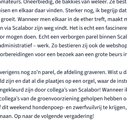
mateurs. Oneerbiedig, de bakkies van weleer. Ze best
sen en elkaar daar vinden. Sterker nog, ik begrijp da
 groeit. Wanneer men elkaar in de ether treft, maakt
n via Scalabor zijn weg vindt. Het is echt een fasciner
voor mogen doen. Echt een verborgen parel binnen Sca
ministratief – werk. Zo bestieren zij ook de webshop
voorbereidingen voor een bezoek aan een grote beurs i
verigens nog zo’n parel, de afdeling graveren. Wist u 
d zijn en dat al die plaatjes op een orgel, waar de i
ngekleurd zijn door collega’s van Scalabor! Wanneer 
e collega’s van de groenvoorziening geholpen hebben 
f dit weekend hondenpoep- en zwerfvuilvrij te krijgen
enaan. Op naar de volgende vergadering!