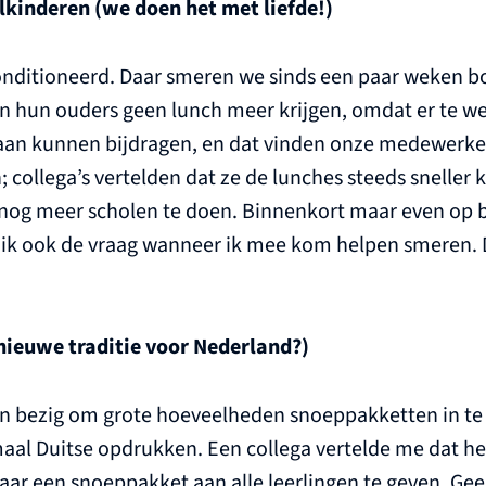
inderen (we doen het met liefde!)
conditioneerd. Daar smeren we sinds een paar weken
 hun ouders geen lunch meer krijgen, omdat er te wein
e aan kunnen bijdragen, en dat vinden onze medewerker
n; collega’s vertelden dat ze de lunches steeds snell
 nog meer scholen te doen. Binnenkort maar even op b
 ik ook de vraag wanneer ik mee kom helpen smeren. Di
nieuwe traditie voor Nederland?)
n bezig om grote hoeveelheden snoeppakketten in te
maal Duitse opdrukken. Een collega vertelde me dat het
aar een snoeppakket aan alle leerlingen te geven. Geen