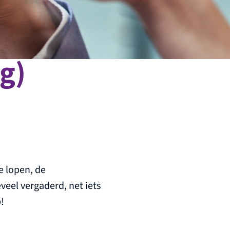
og)
e lopen, de
veel vergaderd, net iets
!