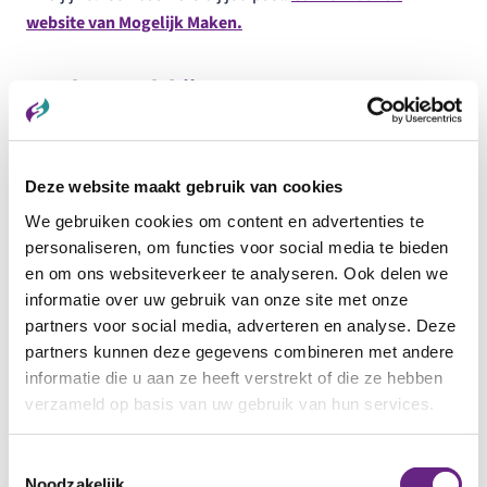
website van Mogelijk Maken.
Aan het werk bij onze partners
Kijk hier naar de
vacatures bij onze partners
Digitale werkplaats
Deze website maakt gebruik van cookies
We gebruiken cookies om content en advertenties te
In de Digitale Werkplaats van Scalabor ga je digitale
personaliseren, om functies voor social media te bieden
vaardigheden aanleren die jij nodig hebt om je online
en om ons websiteverkeer te analyseren. Ook delen we
kennis te verbeteren. In deze 1 dagdeel durende workshop
informatie over uw gebruik van onze site met onze
laten wij je zien hoe je kunt werken met WORD, omzetten in
partners voor social media, adverteren en analyse. Deze
PDF bestand, e-mail account aanmaken en hoe dit alles
partners kunnen deze gegevens combineren met andere
werkt op jouw mobiele telefoon. Met deze kennis ga jij je
informatie die u aan ze heeft verstrekt of die ze hebben
digitale vaardigheden sterk verbeteren. De Digitale
verzameld op basis van uw gebruik van hun services.
Werkplaats heeft inloopochtend/middag waar je gerust
kunt binnenlopen voor jouw vragen en uitleg.
Toestemmingsselectie
Noodzakelijk