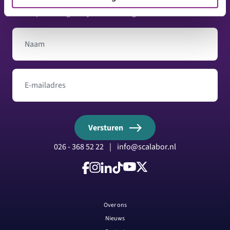
Op de hoogte blijven? Ontvang onze nieuwsbrief.
Naam
E-mailadres
Versturen
026 - 368 52 22
|
info@scalabor.nl
Volg ons op Facebook
Volg ons op Instagram
Volg ons op LinkedIn
Volg ons op TikTok
Volg ons op YouTube
Volg ons op X
Over ons
Nieuws