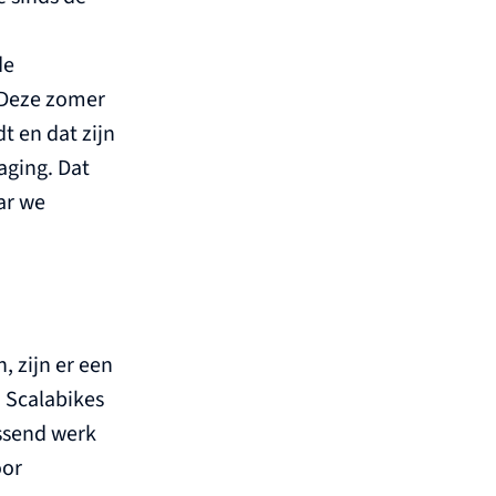
de
. Deze zomer
t en dat zijn
aging. Dat
ar we
 zijn er een
n Scalabikes
assend werk
oor