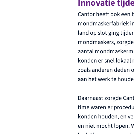
Innovatie tij
Cantor heeft ook een b
mondmaskerfabriek in N
land op slot ging tij
mondmaskers, zorgde C
aantal mondmaskermac
konden er snel lokaal
zoals anderen deden o
aan het werk te houde
Daarnaast zorgde Cant
time waren er procedu
konden houden, en ver
en niet mocht lopen. W