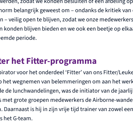
 werden, zodat we konden besluiten of een afdeling o
s enorm belangrijk geweest om – ondanks de kritiek van
jen – veilig open te blijven, zodat we onze medewerker
 konden blijven bieden en we ook een beetje op elk
vreemde periode.
hter het Fitter-programma
irator voor het onderdeel ‘Fitter’ van ons Fitter/Leu
p het wegnemen van belemmeringen om aan het werk 
de de lunchwandelingen, was de initiator van de jaarli
jks met grote groepen medewerkers de Airborne-wandel
 Daarnaast is hij in zijn vrije tijd trainer van zowel een
s het G-team.