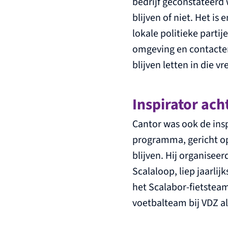
bedrijf geconstateerd
blijven of niet. Het i
lokale politieke parti
omgeving en contacten
blijven letten in die 
Inspirator ac
Cantor was ook de insp
programma, gericht o
blijven. Hij organiseer
Scalaloop, liep jaarli
het Scalabor-fietsteam.
voetbalteam bij VDZ al