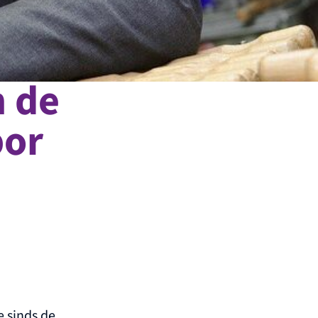
n de
bor
 sinds de