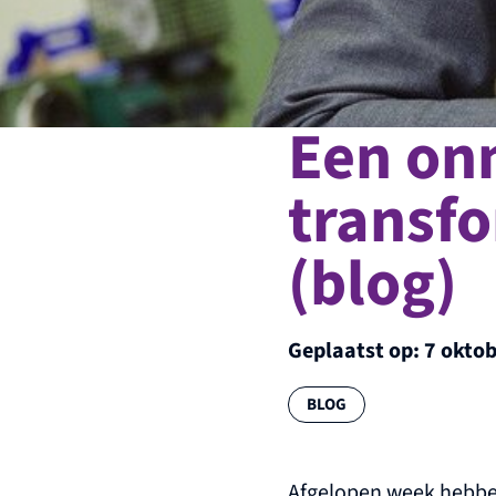
Een onm
transfo
(blog)
Geplaatst op:
7 okto
Categorie:
BLOG
Afgelopen week hebben