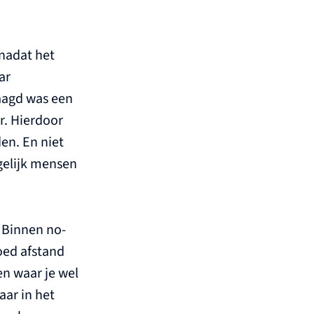
 nadat het
ar
aagd was een
r. Hierdoor
en. En niet
gelijk mensen
 Binnen no-
oed afstand
en waar je wel
aar in het