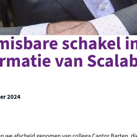
isbare schakel i
rmatie van Scala
ber 2024
 we afscheid genomen van collega Cantor Barten, die