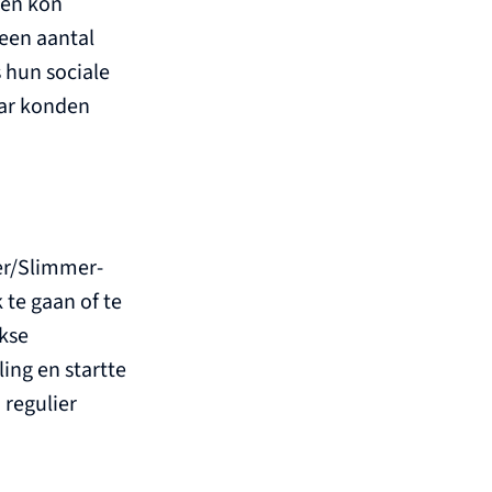
pen kon
 een aantal
s hun sociale
aar konden
ker/Slimmer-
te gaan of te
jkse
ing en startte
 regulier