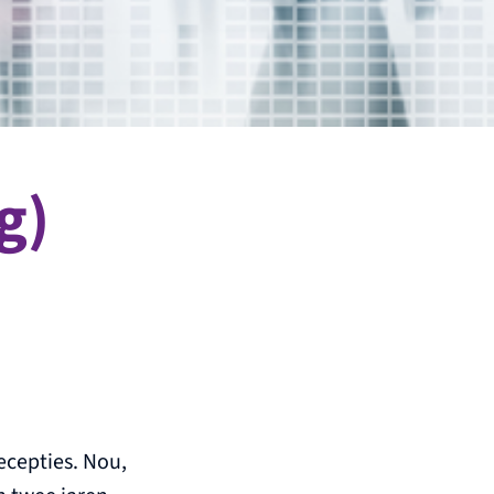
g)
ecepties. Nou,