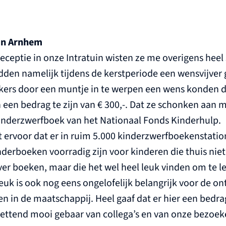
uin Arnhem
ceptie in onze Intratuin wisten ze me overigens heel st
en namelijk tijdens de kerstperiode een wensvijver g
kers door een muntje in te werpen een wens konden d
en bedrag te zijn van € 300,-. Dat ze schonken aan m
Kinderzwerfboek van het Nationaal Fonds Kinderhulp.
 ervoor dat er in ruim 5.000 kinderzwerfboekenstatio
rboeken voorradig zijn voor kinderen die thuis niet 
er boeken, maar die het wel heel leuk vinden om te le
 leuk is ook nog eens ongelofelijk belangrijk voor de o
 in de maatschappij. Heel gaaf dat er hier een bedra
zettend mooi gebaar van collega’s en van onze bezoek