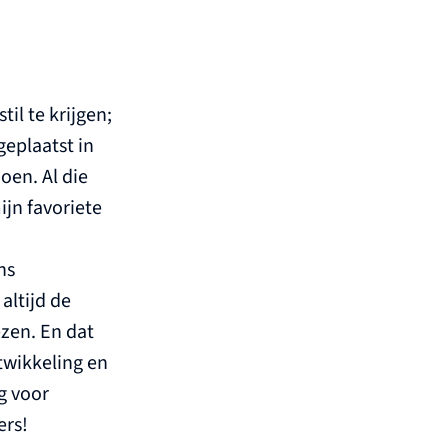
il te krijgen;
eplaatst in
oen. Al die
ijn favoriete
ns
altijd de
zen. En dat
ntwikkeling en
g voor
ers!