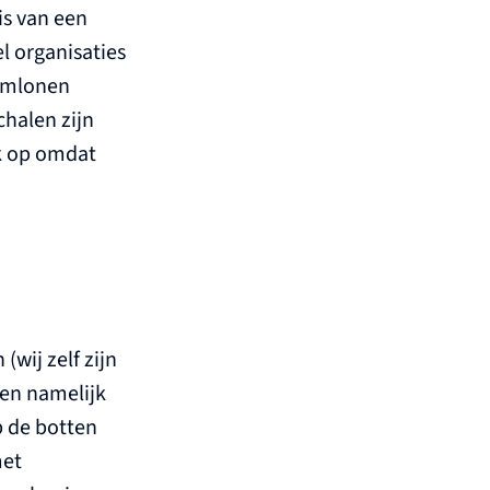
is van een
el organisaties
mumlonen
chalen zijn
k op omdat
wij zelf zijn
ten namelijk
p de botten
met