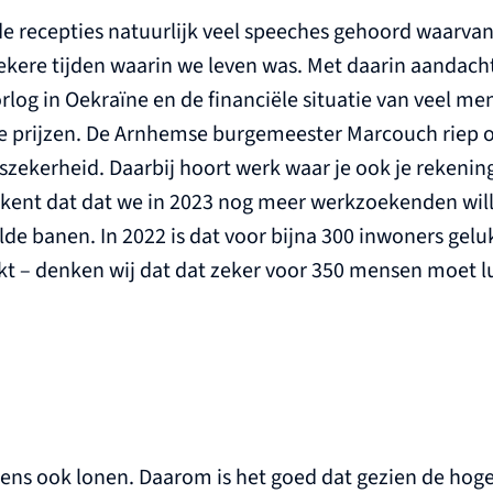
de recepties natuurlijk veel speeches gehoord waarva
ekere tijden waarin we leven was. Met daarin aandach
orlog in Oekraïne en de financiële situatie van veel me
de prijzen. De Arnhemse burgemeester Marcouch riep o
nszekerheid. Daarbij hoort werk waar je ook je rekeni
ekent dat dat we in 2023 nog meer werkzoekenden wil
de banen. In 2022 is dat voor bijna 300 inwoners gelukt
kt – denken wij dat dat zeker voor 350 mensen moet l
ns ook lonen. Daarom is het goed dat gezien de hoge 