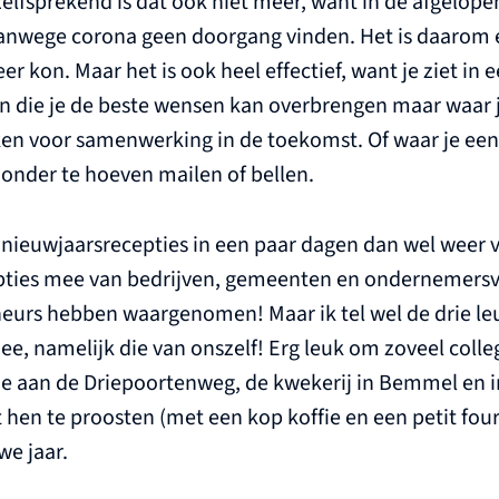
nzelfsprekend is dat ook niet meer, want in de afgelope
anwege corona geen doorgang vinden. Het is daarom 
eer kon. Maar het is ook heel effectief, want je ziet in
en die je de beste wensen kan overbrengen maar waar 
en voor samenwerking in de toekomst. Of waar je ee
zonder te hoeven mailen of bellen.
t nieuwjaarsrecepties in een paar dagen dan wel weer ve
epties mee van bedrijven, gemeenten en ondernemers
neurs hebben waargenomen! Maar ik tel wel de drie le
e, namelijk die van onszelf! Erg leuk om zoveel colleg
ie aan de Driepoortenweg, de kwekerij in Bemmel en in
en te proosten (met een kop koffie en een petit four
we jaar.