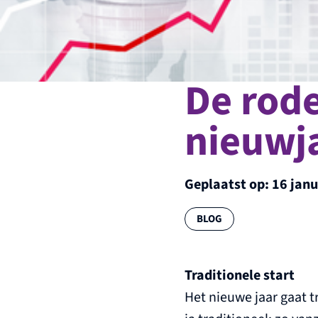
De rode
nieuwja
Geplaatst op:
16 janu
Categorie:
BLOG
Traditionele start
Het nieuwe jaar gaat t