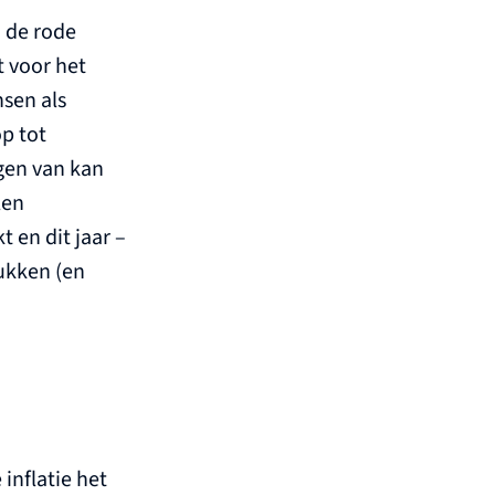
n de rode
t voor het
nsen als
p tot
ngen van kan
len
 en dit jaar –
ukken (en
inflatie het