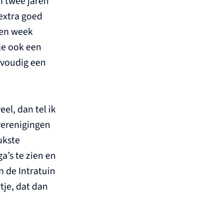
n twee jaren
extra goed
 een week
je ook een
nvoudig een
el, dan tel ik
verenigingen
ukste
a’s te zien en
 de Intratuin
tje, dat dan