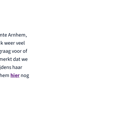
ente Arnhem,
ik weer veel
raag voor of
merkt dat we
ijdens haar
k hem
hier
nog