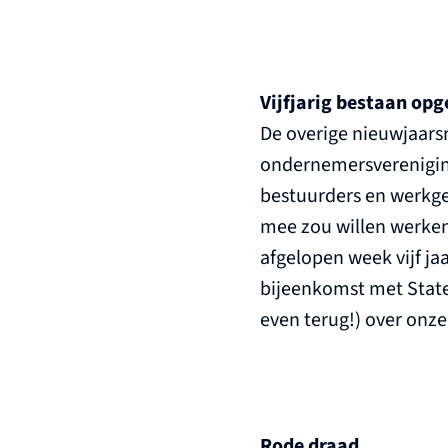
Vijfjarig bestaan op
De overige nieuwjaars
ondernemersvereniging
bestuurders en werkge
mee zou willen werken
afgelopen week vijf ja
bijeenkomst met State
even terug!) over onz
Rode draad